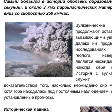
Самый большой в истории оползень образовал
секунды, и около 3 км3 пирокластических мате
вниз со скоростью 250 км/час.
Вулканическ
продолжают оста
вызывающими уди
далеко ни прод
исследованиях
геологи, изв
является неожида
никогда себя 
История с вулк
служит кр
доказательством того, насколько неожиданно оно 
хотя гора находилась под постоянным наблюдением, 
установленные прогнозы.
Историческая лавина