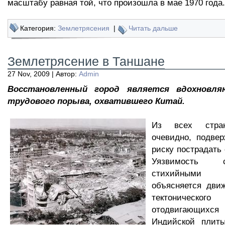
масштабу равная той, что произошла в мае 1970 года.
Категория:
Землетрясения
|
Читать дальше
Землетрясение в Таншане
27 Nov, 2009 | Автор:
Admin
Восстановленный город является вдохновл
трудового порыва, охватившего Китай.
Из всех стра
очевидно, подве
риску пострадать
Уязвимость 
стихийными
объясняется дви
тектонического
отодвигающихся
Индийской плит