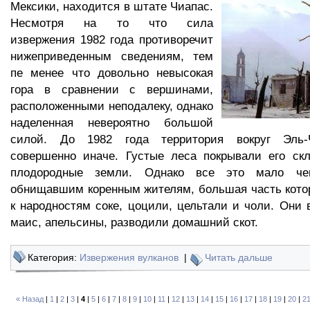
Мексики, находится в штате Чиапас.
Несмотря на то что сила
извержения 1982 года противоречит
нижеприведенным сведениям, тем
пе менее что довольно невысокая
гора в сравнении с вершинами,
расположенными неподалеку, однако
наделенная невероятно большой
силой. До 1982 года территория вокруг Эль-
совершенно иначе. Густые леса покрывали его скл
плодородные земли. Однако все это мало че
обнищавшим коренным жителям, большая часть кото
к народностям соке, цоцили, цельтали и чоли. Они
маис, апельсины, разводили домашний скот.
Категория:
Извержения вулканов
|
Читать дальше
« Назад
|
1
|
2
|
3
|
4
|
5
|
6
|
7
|
8
|
9
|
10
|
11
|
12
|
13
|
14
|
15
|
16
|
17
|
18
|
19
|
20
|
2