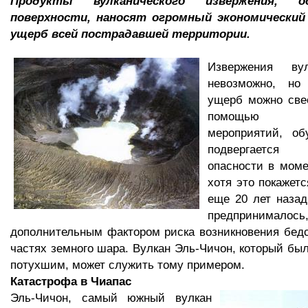
Продукты вулканического извержения, 
поверхности, наносят огромный экономический 
ущерб всей пострадавшей территории.
Извержения ву
невозможно, н
ущерб можно све
помощью про
мероприятий, об
подвергаетс
опасности в моме
хотя это покажет
еще 20 лет наза
предпринималос
дополнительным фактором риска возникновения бед
частях земного шара. Вулкан Эль-Чичон, который был
потухшим, может служить тому примером.
Катастрофа в Чиапас
Эль-Чичон, самый южный вулкан