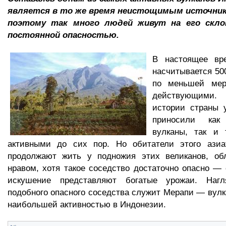
является в то же время неистощимым источник
поэтому так много людей живут на его склон
постоянной опасностью.
В настоящее вр
насчитывается 50
по меньшей мер
действующими.
истории страны 
приносили ка
вулканы, так и 
активными до сих пор. Но обитатели этого азиат
продолжают жить у подножия этих великанов, о
нравом, хотя такое соседство достаточно опасно 
искушение представляют богатые урожаи. Наг
подобного опасного соседства служит Мерапи — вул
наибольшей активностью в Индонезии.