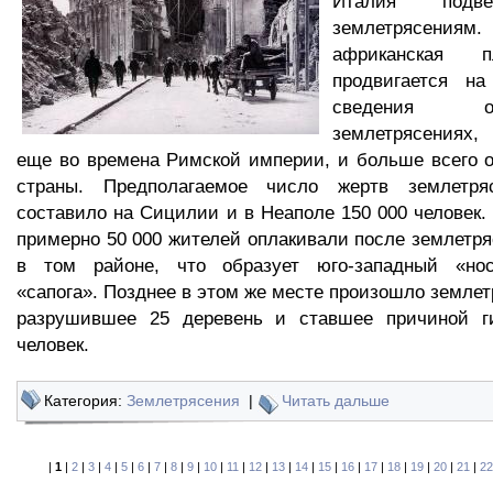
Италия подв
землетрясения
африканская 
продвигается н
сведения 
землетрясениях
еще во времена Римской империи, и больше всего 
страны. Предполагаемое число жертв землетря
составило на Сицилии и в Неаполе 150 000 человек. 
примерно 50 000 жителей оплакивали после землетря
в том районе, что образует юго-западный «нос
«сапога». Позднее в этом же месте произошло землет
разрушившее 25 деревень и ставшее причиной г
человек.
Категория:
Землетрясения
|
Читать дальше
|
1
|
2
|
3
|
4
|
5
|
6
|
7
|
8
|
9
|
10
|
11
|
12
|
13
|
14
|
15
|
16
|
17
|
18
|
19
|
20
|
21
|
22