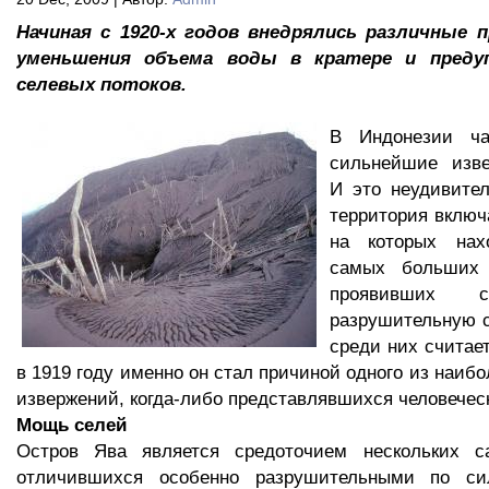
Начиная с 1920-х годов внедрялись различные 
уменьшения объема воды в кратере и предуп
селевых потоков.
В Индонезии ча
сильнейшие изве
И это неудивител
территория включ
на которых нах
самых больших 
проявивших 
разрушительную с
среди них считае
в 1919 году именно он стал причиной одного из наиб
извержений, когда-либо представлявшихся человеческ
Мощь селей
Остров Ява является средоточием нескольких 
отличившихся особенно разрушительными по си