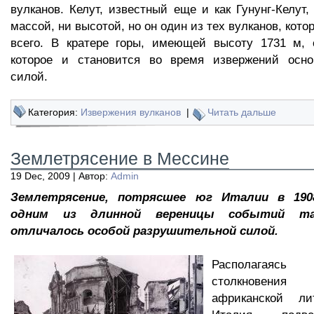
вулканов. Келут, известный еще и как Гунунг-Келут,
массой, ни высотой, но он один из тех вулканов, кот
всего. В кратере горы, имеющей высоту 1731 м, с
которое и становится во время извержений осно
силой.
Категория:
Извержения вулканов
|
Читать дальше
Землетрясение в Мессине
19 Dec, 2009 | Автор:
Admin
Землетрясение, потрясшее юг Италии в 1908
одним из длинной вереницы событий та
отличалось особой разрушительной силой.
Располагая
столкновения
африканской ли