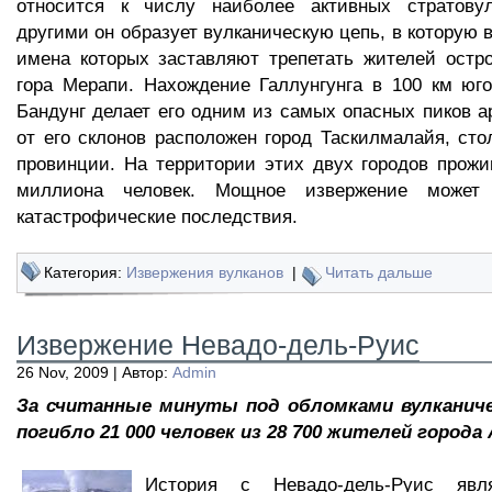
относится к числу наиболее активных стратову
другими он образует вулканическую цепь, в которую в
имена которых заставляют трепетать жителей остр
гора Мерапи. Нахождение Галлунгунга в 100 км юго
Бандунг делает его одним из самых опасных пиков ар
от его склонов расположен город Таскилмалайя, ст
провинции. На территории этих двух городов прожи
миллиона человек. Мощное извержение может
катастрофические последствия.
Категория:
Извержения вулканов
|
Читать дальше
Извержение Невадо-дель-Руис
26 Nov, 2009 | Автор:
Admin
За считанные минуты под обломками вулканиче
погибло 21 000 человек из 28 700 жителей города
История с Невадо-дель-Руис явл