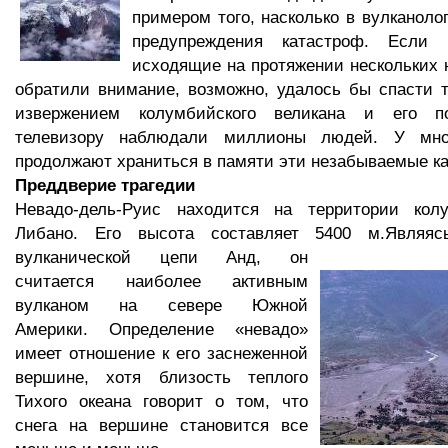
примером того, насколько в вулканоло
предупреждения катастроф. Если
исходящие на протяжении нескольких н
обратили внимание, возможно, удалось бы спасти 
извержением колумбийского великана и его п
телевизору наблюдали миллионы людей. У мн
продолжают храниться в памяти эти незабываемые к
Преддверие трагедии
Невадо-дель-Руис находится на территории кол
Либано. Его высота составляет 5400 м.
Являяс
вулканической цепи Анд, он
считается наиболее активным
вулканом на севере Южной
Америки. Определение «невадо»
имеет отношение к его заснеженной
вершине, хотя близость теплого
Тихого океана говорит о том, что
снега на вершине становится все