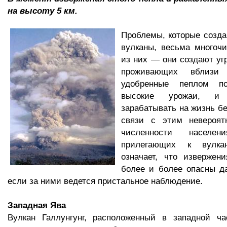
на высоту 5 км.
Проблемы, которые созд
вулканы, весьма многоч
из них — они создают уг
проживающих вблизи
удобренные пеплом п
высокие урожаи, и 
зарабатывать на жизнь бе
связи с этим невероят
численности населе
прилегающих к вулка
означает, что извержен
более и более опасны д
если за ними ведется пристальное наблюдение.
Западная Ява
Вулкан Галлунгунг, расположенный в западной ча