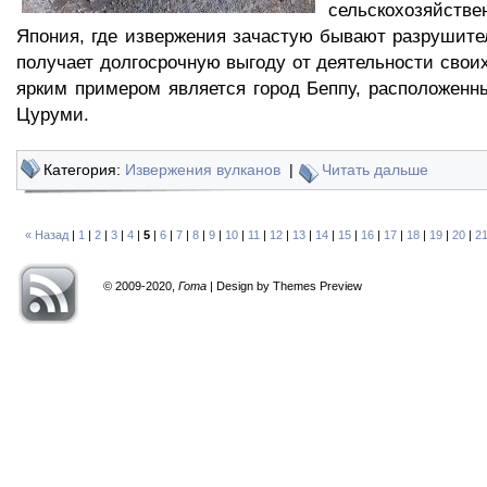
сельскохозяйств
Япония, где извержения зачастую бывают разрушите
получает долгосрочную выгоду от деятельности свои
ярким примером является город Беппу, расположенн
Цуруми.
Категория:
Извержения вулканов
|
Читать дальше
« Назад
|
1
|
2
|
3
|
4
|
5
|
6
|
7
|
8
|
9
|
10
|
11
|
12
|
13
|
14
|
15
|
16
|
17
|
18
|
19
|
20
|
2
© 2009-2020,
Гота
| Design by Themes Preview