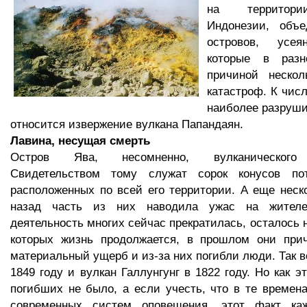
на территори
Индонезии, объ
островов, усея
которые в раз
причиной нескол
катастроф. К чис
наиболее разруши
относится извержение вулкана Папандаян.
Лавина, несущая смерть
Остров Ява, несомненно, вулканического 
Свидетельством тому служат сорок конусов пот
расположенных по всей его территории. А еще неск
назад часть из них наводила ужас на жителе
деятельность многих сейчас прекратилась, осталось 
которых жизнь продолжается, в прошлом они при
материальный ущерб и из-за них погибли люди. Так в
1849 году и вулкан Галлунгунг в 1822 году. Но как э
погибших не было, а если учесть, что в те времен
современных систем оповещения, этот факт ка