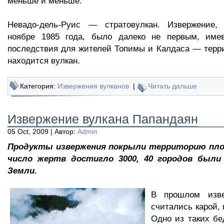
меньше и меньше.
Невадо-дель-Руис — стратовулкан. Извержение,
ноябре 1985 года, было далеко не первым, име
последствия для жителей Топимы и Калдаса — терри
находится вулкан.
Категория:
Извержения вулканов
|
Читать дальше
Извержение вулкана Папандаян
05 Oct, 2009 | Автор:
Admin
Продукты извержения покрыли территорию площ
число жертв достигло 3000, 40 городов был
Земли.
В прошлом изве
считались карой,
Одно из таких б