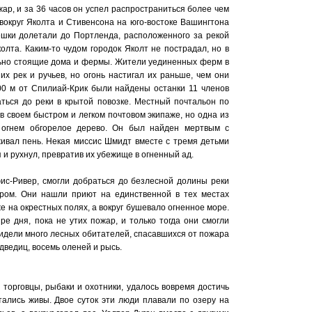
ар, и за 36 часов он успел распространиться более чем
 вокруг Яколта и Стивенсона на юго-востоке Вашингтона
вешки долетали до Портленда, расположенного за рекой
олта. Каким-то чудом городок Яколт не пострадал, но в
ельно стоящие дома и фермы. Жители уединенных ферм в
х рек и ручьев, но огонь настигал их раньше, чем они
100 м от Спилиай-Крик были найдены останки 11 членов
ться до реки в крытой повозке. Местный почтальон по
в своем быстром и легком почтовом экипаже, но одна из
 огнем обгорелое дерево. Он был найден мертвым с
рживал пень. Некая миссис Шмидт вместе с тремя детьми
 и рухнул, превратив их убежище в огненный ад.
юис-Ривер, смогли добраться до безлесной долины реки
ером. Они нашли приют на единственной в тех местах
е на окрестных полях, а вокруг бушевало огненное море.
е дня, пока не утих пожар, и только тогда они смогли
видели много лесных обитателей, спасавшихся от пожара
дведиц, восемь оленей и рысь.
 торговцы, рыбаки и охотники, удалось вовремя достичь
стались живы. Двое суток эти люди плавали по озеру на