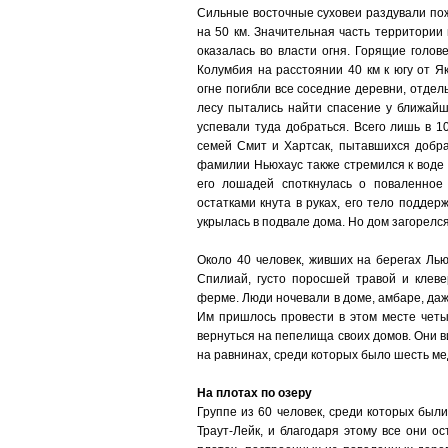
Сильные восточные суховеи раздували пож
на 50 км. Значительная часть территории
оказалась во власти огня. Горящие голо
Колумбия на расстоянии 40 км к югу от Як
огне погибли все соседние деревни, отд
лесу пытались найти спасение у ближайши
успевали туда добраться. Всего лишь в 
семей Смит и Хартсак, пытавшихся добра
фамилии Ньюхаус также стремился к воде 
его лошадей споткнулась о поваленное
остатками кнута в руках, его тело подде
укрылась в подвале дома. Но дом загорелся
Около 40 человек, живших на берегах Ль
Спилиай, густо поросшей травой и клев
ферме. Люди ночевали в доме, амбаре, даж
Им пришлось провести в этом месте четыр
вернуться на пепелища своих домов. Они 
на равнинах, среди которых было шесть ме
На плотах по озеру
Группе из 60 человек, среди которых были
Траут-Лейк, и благодаря этому все они о