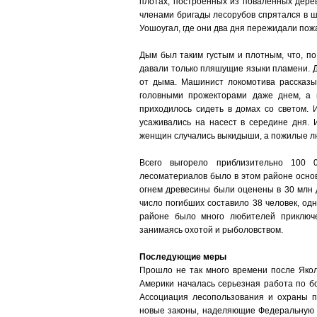
плотах, построенных из поваленных деревь
членами бригады лесорубов спрятался в 
Уошоугал, где они два дня пережидали пож
Дым был таким густым и плотным, что, по
давали только пляшущие языки пламени. Д
от дыма. Машинист локомотива рассказы
головными прожекторами даже днем, а
приходилось сидеть в домах со светом. 
усаживались на насест в середине дня.
женщин случались выкидыши, а пожилые л
Всего выгорело приблизительно 100 0
лесоматериалов было в этом районе основ
огнем древесины были оценены в 30 млн 
число погибших составило 38 человек, одн
районе было много любителей приключе
занимаясь охотой и рыболовством.
Последующие меры
Прошло не так много времени после Якол
Америки началась серьезная работа по б
Ассоциация лесопользования и охраны п
новые законы, наделяющие Федеральную 