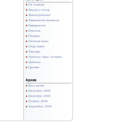
На главную
Засуха и голод
Землетрясения
Извержения вулканов
Наводнения
Оползни
Пожары
Сильная жара
Сход лавин
Торнадо
Ураганы, бури, штормы
Циклоны
Цунами
Архив
Весь архив
December, 2009
November, 2009
October, 2009
September, 2009