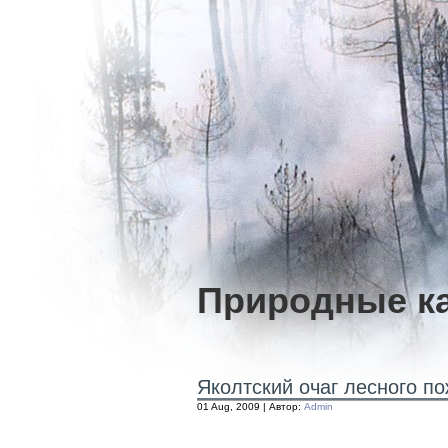
Природные к
Яколтский очаг лесного п
01 Aug, 2009 | Автор:
Admin