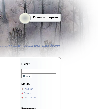
Главная
Архив
айшие катастрофы планеты Земля
Поиск
Меню
Главная
Архив
Партнеры
Категории