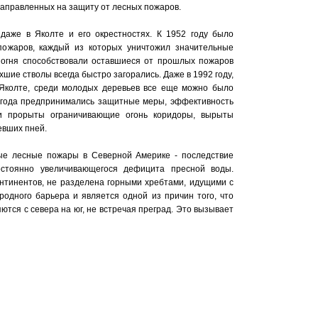
направленных на защиту от лесных пожаров.
даже в Яколте и его окрестностях. К 1952 году было
пожаров, каждый из которых уничтожил значительные
огня способствовали оставшиеся от прошлых пожаров
шие стволы всегда быстро загорались. Даже в 1992 году,
 Яколте, среди молодых деревьев все еще можно было
 года предпринимались защитные меры, эффективность
ли прорыты ограничивающие огонь коридоры, вырыты
евших пней.
ые лесные пожары в Северной Америке - последствие
остоянно увеличивающегося дефицита пресной воды.
онтинентов, не разделена горными хребтами, идущими с
родного барьера и является одной из причин того, что
тся с севера на юг, не встречая преград. Это вызывает