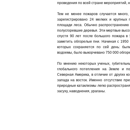
проведения по всей стране мероприятий, 
Тем не менее пожаров случается много, 
зарегистрировано 24 мелких и крупных 
площади леса. Обычно распространению 
полусгоревшие деревья. Эти мертвые высох
спустя 90 лет после большого пожара в
заметить обгорелые пни. Начиная с 1950
которых сохраняется по сей день: бы
водоемы, было выкорчевано 750 000 обгор
По мнению некоторых ученых, губительн
глобального потепления на Земле и п
Северная Америка, в отличие от других к
запада на восток. Именно отсутствие при
природные катаклизмы легко распространяю
засуху, наводнения, ураганы.