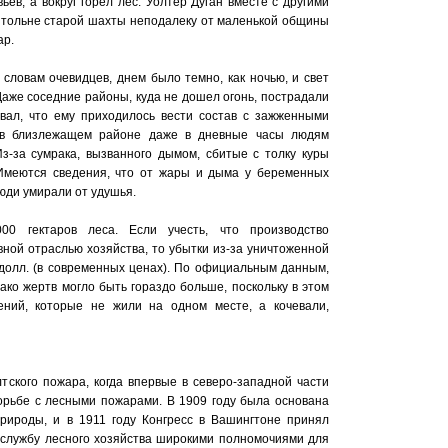
ев, а вокруг горел лес. Уолтер Дуган вместе с другими
штольне старой шахты неподалеку от маленькой общины
ар.
 словам очевидцев, днем было темно, как ночью, и свет
аже соседние районы, куда не дошел огонь, пострадали
вал, что ему приходилось вести состав с зажженными
 в близлежащем районе даже в дневные часы людям
Из-за сумрака, вызванного дымом, сбитые с толку куры
 Имеются сведения, что от жары и дыма у беременных
юди умирали от удушья.
00 гектаров леса. Если учесть, что производство
ной отраслью хозяйства, то убытки из-за уничтоженной
долл. (в современных ценах). По официальным данным,
ако жертв могло быть гораздо больше, поскольку в этом
ний, которые не жили на одном месте, а кочевали,
тского пожара, когда впервые в северо-западной части
орьбе с лесными пожарами. В 1909 году была основана
рироды, и в 1911 году Конгресс в Вашингтоне принял
службу лесного хозяйства широкими полномочиями для