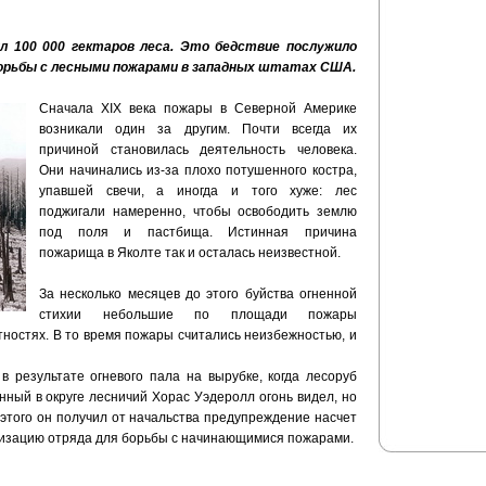
л 100 000 гектаров леса. Это бедствие послужило
борьбы с лесными пожарами в западных штатах США.
Сначала XIX века пожары в Северной Америке
возникали один за другим. Почти всегда их
причиной становилась деятельность человека.
Они начинались из-за плохо потушенного костра,
упавшей свечи, а иногда и того хуже: лес
поджигали намеренно, чтобы освободить землю
под поля и пастбища. Истинная причина
пожарища в Яколте так и осталась неизвестной.
За несколько месяцев до этого буйства огненной
стихии небольшие по площади пожары
тностях. В то время пожары считались неизбежностью, и
в результате огневого пала на вырубке, когда лесоруб
нный в округе лесничий Хорас Уэдеролл огонь видел, но
 этого он получил от начальства предупреждение насчет
низацию отряда для борьбы с начинающимися пожарами.