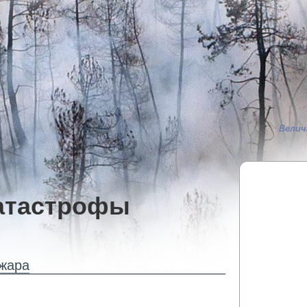
Велич
атастрофы
ожара