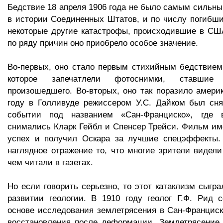
Бедствие 18 апреля 1906 года не было самым сильн
в истории Соединенных Штатов, и по числу погибши
некоторые другие катастрофы, происходившие в СШ
по ряду причин оно приобрело особое значение.
Во-первых, оно стало первым стихийным бедствием
которое запечатлели фотоснимки, ставшие с
произошедшего. Во-вторых, оно так поразило америк
году в Голливуде режиссером У.С. Дайком был сн
событии под названием «Сан-Франциско», где 
снимались Кларк Гейбл и Спенсер Трейси. Фильм и
успех и получил Оскара за лучшие спецэффекты.
наглядное отражение то, что многие зрители видели
чем читали в газетах.
Но если говорить серьезно, то этот катаклизм сыгр
развитии геологии. В 1910 году геолог Г.Ф. Рид 
основе исследования землетрясения в Сан-Франциск
восстановления после деформации. Землетрясение