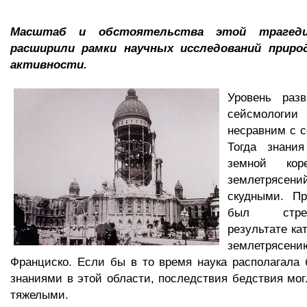
Масштаб и обстоятельства этой трагеди
расширили рамки научных исследований приро
активности.
Уровень раз
сейсмологии
несравним с 
Тогда знани
земной ко
землетрясен
скудными. Пр
был стре
результате ка
землетрясению
Франциско. Если бы в то время наука располагала
знаниями в этой области, последствия бедствия мо
тяжелыми.