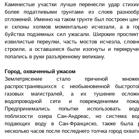
Каменистые участки лучше перенесли удар стихи
более податливыми грунтами из слоев разнообр
отложений. Именно на таком грунте был построен цен
и склоны холмов моментально исчезали, а в го
буйства подземных сил ужасали. Широкие проспект
извилистые переулки, часть мостов исчезла, словн
строили, а оставшиеся были изогнуты и перекруче
попались в руки разъяренному великану.
Город, охваченный ужасом
Землетрясение стало причиной множес
распространявшихся с необыкновенной быстрото
газовых магистралей, а их тушение осложн
водопроводной сети и повреждениями пожар
Предпринимались попытки использовать вод
поблизости озера Сан-Андреас, но система вод
подающих воду в Сан-Франциско, также была р
несколько часов после последнего толчка город охват