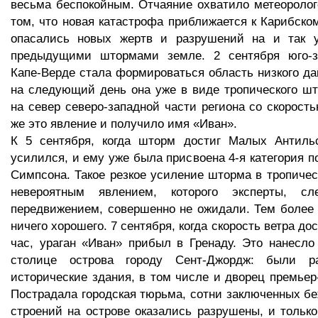
весьма беспокойным. Отчаяние охватило метеоролог
том, что новая катастрофа приближается к Карибском
опасались новых жертв и разрушений на и так 
предыдущими штормами земле. 2 сентября юго-з
Капе-Верде стала формироваться область низкого да
на следующий день она уже в виде тропического ш
на север северо-западной части региона со скорость
же это явление и получило имя «Иван».
К 5 сентября, когда шторм достиг Малых Антильс
усилился, и ему уже была присвоена 4-я категория 
Симпсона. Такое резкое усиление шторма в тропиче
невероятным явлением, которого эксперты, с
передвижением, совершенно не ожидали. Тем более 
ничего хорошего. 7 сентября, когда скорость ветра дос
час, ураган «Иван» прибыл в Гренаду. Это нанесл
столице острова городу Сент-Джордж: были р
исторические здания, в том числе и дворец премьер
Пострадала городская тюрьма, сотни заключенных бе
строений на острове оказались разрушены, и тольк