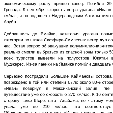
экономическому росту пришел конец. Погибли 39
Гренада. 9 сентября скорость ветра урагана «Иван»
км/час, и он подошел к Нидерландским Антильским о
Аруба.
Добравшись до Ямайки, категория урагана повы
категории по шкале Саффира-Симпсона: ветер дул со 
час. Встал вопрос об эвакуации полумиллиона жителе
реально смогли выбраться из опасной зоны только 50
всех туристов вывезли на полуостров Юкатан в
Муджерес. Из-за паники на Ямайке погибли двадцать 
Серьезно пострадали Большие Каймановы острова,
повреждено в той или степени было около 80% строе
«Иван» повернул в Мексиканский залив, где
путешествие уже со скоростью 270 км/час. К 16 сент
сторону Галф Шоре, штат Алабама, но к этому мом
упала уже до 210 км/час, что соответствует
Обрушившись на континент, «Иван» к концу дня до