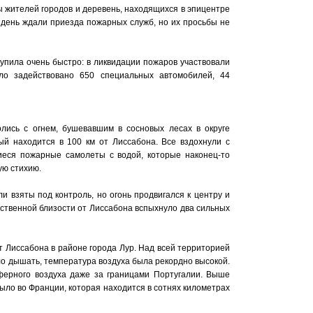
ы жителей городов и деревень, находящихся в эпицентре
 день ждали приезда пожарных служб, но их просьбы не
тупила очень быстро: в ликвидации пожаров участвовали
ло задействовано 650 специальных автомобилей, 44
лись с огнем, бушевавшим в сосновых лесах в округе
ый находится в 100 км от Лиссабона. Все вздохнули с
иеся пожарные самолеты с водой, которые наконец-то
ую стихию.
 взяты под контроль, но огонь продвигался к центру и
дственной близости от Лиссабона вспыхнуло два сильных
от Лиссабона в районе города Лур. Над всей территорией
ло дышать, температура воздуха была рекордно высокой.
ферного воздуха даже за границами Португалии. Выше
было во Франции, которая находится в сотнях километрах