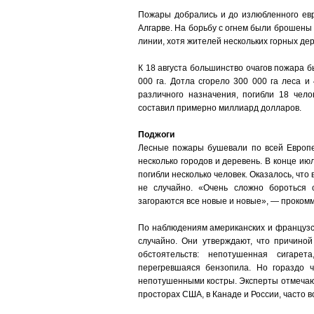
Пожары добрались и до излюбленного ев
Алгарве. На борьбу с огнем были брошены в
линии, хотя жителей нескольких горных де
К 18 августа большинство очагов пожара 
000 га. Дотла сгорело 300 000 га леса и
различного назначения, погибли 18 чел
составил примерно миллиард долларов.
Поджоги
Лесные пожары бушевали по всей Европе
несколько городов и деревень. В конце июл
погибли несколько человек. Оказалось, что
не случайно. «Очень сложно бороться с
загораются все новые и новые», — проком
По наблюдениям американских и французс
случайно. Они утверждают, что причиной
обстоятельств: непотушенная сигарет
перегревшаяся бензопила. Но гораздо 
непотушенными костры. Эксперты отмечаю
просторах США, в Канаде и России, часто 