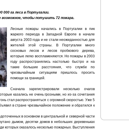
 000 га леса в Португалии.
се возможное, чтобы потушить 72 пожара.
Лесные пожары начались в Португалии в пик
жаркого периода в Западной Европе в начале
августа 2003 года и не стали неожиданностью для
жителей этой страны. В Португалии много
сосновых лесов и лесов пробкового дерева,
которые легко воспламеняются. Но пожары в 2003
году распространялись настолько быстро и на
такие большие расстояния, что службе по
чрезвычайным ситуациям пришлось просить
помощи за границей.
Сначала зарегистрировали несколько очагов
которые казались не очень грозными, но из-за сочетания
гонь стал распространяться с огромной скоростью. Уже 5
бъявил в стране чрезвычайное положение и обратился к
едоточенных в основном в центральной и северной части
окутано дымом, десятки домов в небольших деревеньках
еди которых оказалось несколько пожарных. Выступления