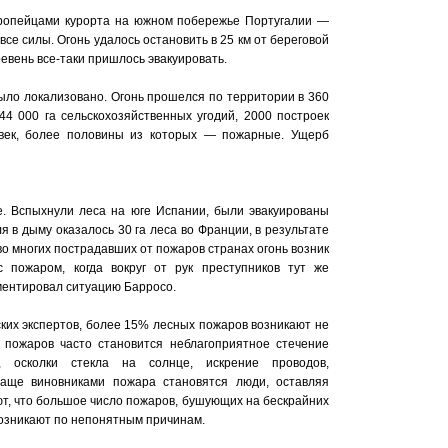
ропейцами курорта на южном побережье Португалии —
се силы. Огонь удалось остановить в 25 км от береговой
ревень все-таки пришлось эвакуировать.
было локализовано. Огонь прошелся по территории в 360
 44 000 га сельскохозяйственных угодий, 2000 построек
овек, более половины из которых — пожарные. Ущерб
. Вспыхнули леса на юге Испании, были эвакуированы
я в дыму оказалось 30 га леса во Франции, в результате
 во многих пострадавших от пожаров странах огонь возник
 пожаром, когда вокруг от рук преступников тут же
ментировал ситуацию Барросо.
ких экспертов, более 15% лесных пожаров возникают не
 пожаров часто становится неблагоприятное стечение
а, осколки стекла на солнце, искрение проводов,
чаще виновниками пожара становятся люди, оставляя
т, что большое число пожаров, бушующих на бескрайних
возникают по непонятным причинам.