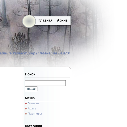
Главная
Архив
айшие катастрофы планеты Земля
Поиск
Меню
Главная
Архив
Партнеры
Категории