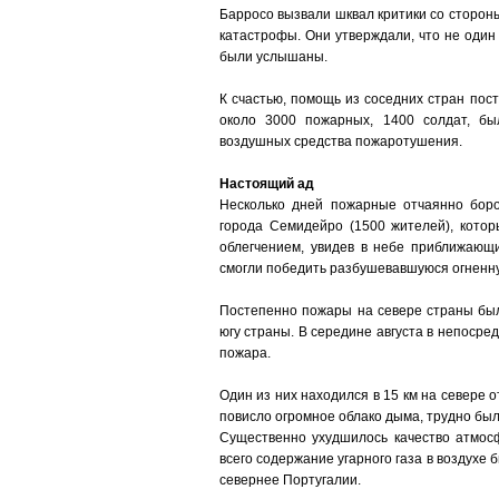
Барросо вызвали шквал критики со сторон
катастрофы. Они утверждали, что не один
были услышаны.
К счастью, помощь из соседних стран пос
около 3000 пожарных, 1400 солдат, бы
воздушных средства пожаротушения.
Настоящий ад
Несколько дней пожарные отчаянно боро
города Семидейро (1500 жителей), котор
облегчением, увидев в небе приближающ
смогли победить разбушевавшуюся огненн
Постепенно пожары на севере страны были
югу страны. В середине августа в непосре
пожара.
Один из них находился в 15 км на севере 
повисло огромное облако дыма, трудно бы
Существенно ухудшилось качество атмос
всего содержание угарного газа в воздухе 
севернее Португалии.