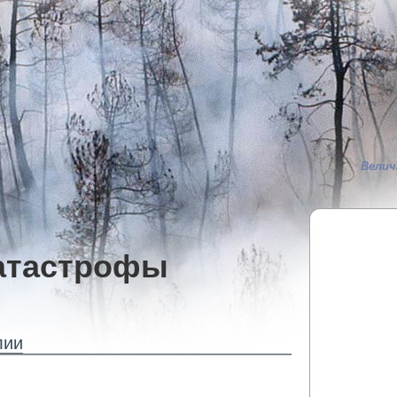
Велич
атастрофы
лии