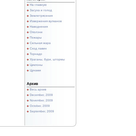
На главную
Засуха и голод
Землетрясения
Извержения вулканов
Наводнения
Оползни
Пожары
Сильная жара
Сход лавин
Торнадо
Ураганы, бури, штормы
Циклоны
Цунами
Архив
Весь архив
December, 2009
November, 2009
October, 2009
September, 2009