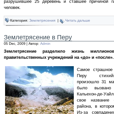
разрушившее 25 деревень и ставшее причиной г
человек.
Категория:
Землетрясения
|
Читать дальше
Землетрясение в Перу
05 Dec, 2009 | Автор:
Admin
Землетрясение разделило жизнь миллионо
правительственных учреждений на «до» и «после».
Самое страшное
Перу стихий
произошло 31 ма
было вызвано 
Кальехон-де-Уа
свое название 
района, в котор
Из-за совпаден