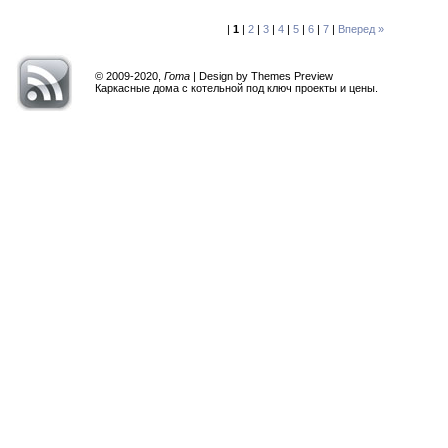
|
1
|
2
|
3
|
4
|
5
|
6
|
7
|
Вперед »
© 2009-2020,
Гота
| Design by Themes Preview
Каркасные
дома с котельной под ключ проекты и цены
.