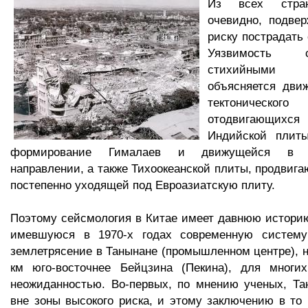
Из всех стра
очевидно, подве
риску пострадать
Уязвимость 
стихийными
объясняется дви
тектонического
отодвигающихся
Индийской плит
формирование Гималаев и движущейся в се
направлении, а также Тихоокеанской плиты, продвига
постепенно уходящей под Евроазиатскую плиту.
Поэтому сейсмология в Китае имеет давнюю историю
имевшуюся в 1970-х годах современную систему
землетрясение в Танынане (промышленном центре), 
км юго-восточнее Бейцзина (Пекина), для многи
неожиданностью. Во-первых, по мнению ученых, Та
вне зоны высокого риска, и этому заключению в то