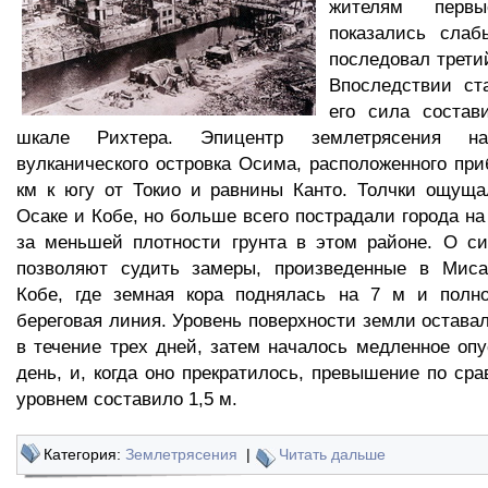
жителям перв
показались сла
последовал трет
Впоследствии ст
его сила состав
шкале Рихтера. Эпицентр землетрясения на
вулканического островка Осима, расположенного при
км к югу от Токио и равнины Канто. Толчки ощуща
Осаке и Кобе, но больше всего пострадали города на
за меньшей плотности грунта в этом районе. О си
позволяют судить замеры, произведенные в Миса
Кобе, где земная кора поднялась на 7 м и полн
береговая линия. Уровень поверхности земли оставал
в течение трех дней, затем началось медленное опу
день, и, когда оно прекратилось, превышение по ср
уровнем составило 1,5 м.
Категория:
Землетрясения
|
Читать дальше