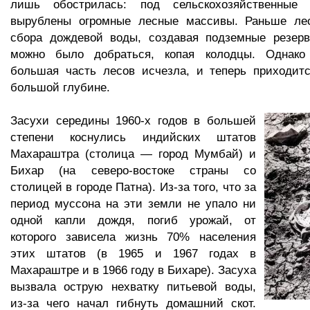
лишь обострилась: под сельскохозяйственные
вырублены огромные лесные массивы. Раньше ле
сбора дождевой воды, создавая подземные резерв
можно было добраться, копая колодцы. Однако 
большая часть лесов исчезла, и теперь приходитс
большой глубине.
Засухи середины 1960-х годов в большей
степени коснулись индийских штатов
Махараштра (столица — город Мумбай) и
Бихар (на северо-востоке страны со
столицей в городе Патна). Из-за того, что за
период муссона на эти земли не упало ни
одной капли дождя, погиб урожай, от
которого зависела жизнь 70% населения
этих штатов (в 1965 и 1967 годах в
Махараштре и в 1966 году в Бихаре). Засуха
вызвала острую нехватку питьевой воды,
из-за чего начал гибнуть домашний скот.