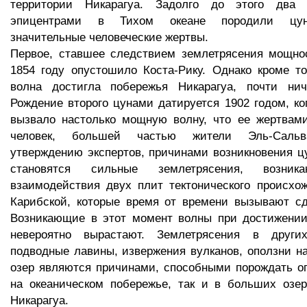
территории Никарагуа. Задолго до этого два 
эпицентрами в Тихом океане породили цун
значительные человеческие жертвы.
Первое, ставшее следствием землетрясения мощнос
1854 году опустошило Коста-Рику. Однако кроме тог
волна достигла побережья Никарагуа, почти нич
Рождение второго цунами датируется 1902 годом, ко
вызвало настолько мощную волну, что ее жертвами
человек, большей частью жители Эль-Сальва
утверждению экспертов, причинами возникновения ц
становятся сильные землетрясения, возн
взаимодействия двух плит тектонического происхо
Карибской, которые время от времени вызывают сд
Возникающие в этот момент волны при достижении
невероятно вырастают. Землетрясения в других
подводные лавины, извержения вулканов, оползни н
озер являются причинами, способными порождать о
на океаническом побережье, так и в больших озер
Никарагуа.