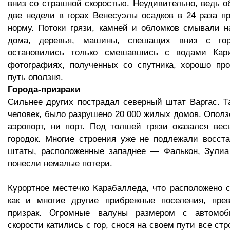
вниз со страшной скоростью. Неудивительно, ведь 
две недели в горах Венесуэлы осадков в 24 раза 
норму. Потоки грязи, камней и обломков смывали н
дома, деревья, машины, спешащих вниз с го
остановились только смешавшись с водами Кари
фотографиях, полученных со спутника, хорошо про
путь оползня.
Города-призраки
Сильнее других пострадал северный штат Варгас. Т
человек, было разрушено 20 000 жилых домов. Ополз
аэропорт, ни порт. Под толшей грязи оказался вес
городок. Многие строения уже не подлежали восст
штаты, расположенные западнее — Фалькон, Зулиа
понесли немалые потери.
Курортное местечко Карабалледа, что расположено с
как и многие другие прибрежные поселения, прев
призрак. Огромные валуны размером с автомо
скорости катились с гор, снося на своем пути все ст