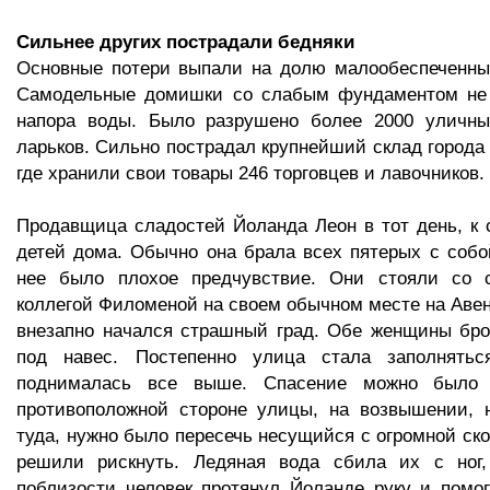
Сильнее других пострадали бедняки
Основные потери выпали на долю малообеспеченных
Самодельные домишки со слабым фундаментом не
напора воды. Было разрушено более 2000 уличны
ларьков. Сильно пострадал крупнейший склад города
где хранили свои товары 246 торговцев и лавочников.
Продавщица сладостей Йоланда Леон в тот день, к 
детей дома. Обычно она брала всех пятерых с собой
нее было плохое предчувствие. Они стояли со 
коллегой Филоменой на своем обычном месте на Авен
внезапно начался страшный град. Обе женщины бро
под навес. Постепенно улица стала заполнятьс
поднималась все выше. Спасение можно было
противоположной стороне улицы, на возвышении, н
туда, нужно было пересечь несущийся с огромной ско
решили рискнуть. Ледяная вода сбила их с ног
поблизости человек протянул Йоланде руку и помо