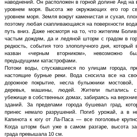
наводнений. Он расположен в горной долине Анд на 
уровнем моря. Высота же окружающих его гор с
уровнем моря. Земля вокруг каменистая и сухая, пло
поэтому любая скапливающаяся на поверхности вод
путь вниз. Даже несмотря на то, что жителям Болив
частым дождям, да и ледяной шторм с градом в го
редкость, события того злополучного дня, который
назван «черным вторником», невозможно б
предыдущими катастрофами.
Потоки воды, спускавшиеся по улицам города, пр
настоящие бурные реки. Вода сносила все на сво
дорожное покрытие, несла булыжники мостовой,
деревья, машины, людей. Жители пытались сп
убежище в собственных домах, забираясь на верхни
зданий. За пределами города бушевал град, кот
принес немало разрушений. Погиб урожай, а в н
Капинота к югу от Ла-Паса — все поголовье крупног
Когда шторм был уже в самом разгаре, высота з
града превышала 10 см.