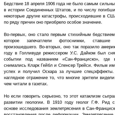
Бедствие 18 апреля 1906 года не было самым сильн
в истории Соединенных Штатов, и по числу погибши
некоторые другие катастрофы, происходившие в СШ
по ряду причин оно приобрело особое значение.
Во-первых, оно стало первым стихийным бедствием
которое запечатлели фотоснимки, ставшие с
произошедшего. Во-вторых, оно так поразило америк
году в Голливуде режиссером У.С. Дайком был сн
событии под названием «Сан-Франциско», где 
снимались Кларк Гейбл и Спенсер Трейси. Фильм и
успех и получил Оскара за лучшие спецэффекты.
наглядное отражение то, что многие зрители видели
чем читали в газетах.
Но если говорить серьезно, то этот катаклизм сыгр
развитии геологии. В 1910 году геолог Г.Ф. Рид 
основе исследования землетрясения в Сан-Франциск
восстановления после деформации. Землетрясение