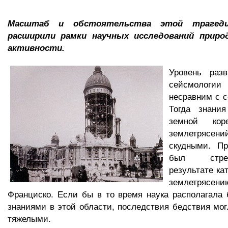
Масштаб и обстоятельства этой трагеди
расширили рамки научных исследований приро
активности.
Уровень раз
сейсмологии
несравним с 
Тогда знани
земной ко
землетрясен
скудными. Пр
был стре
результате ка
землетрясению
Франциско. Если бы в то время наука располагала
знаниями в этой области, последствия бедствия мо
тяжелыми.