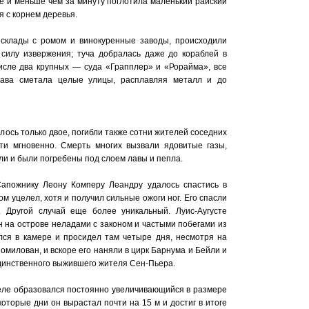
е и меньше чем за минуту поглотила маленький райский
я с корнем деревья.
 склады с ромом и винокуренные заводы, происходили
силу извержения; туча добралась даже до кораблей в
 числе два крупных — суда «Грапплер» и «Рорайма», все
лава сметала целые улицы, расплавляя металл и до
лось только двое, погибли также сотни жителей соседних
ти мгновенно. Смерть многих вызвали ядовитые газы,
ли и были погребены под слоем лавы и пепла.
апожнику Леону Комперу Леандру удалось спастись в
ом уцелел, хотя и получил сильные ожоги ног. Его спасли
. Другой случай еще более уникальный. Луис-Аугусте
 на острове неладами с законом и частыми побегами из
ся в камере и просидел там четыре дня, несмотря на
омилован, и вскоре его наняли в цирк Барнума и Бейли и
единственного выжившего жителя Сен-Пьера.
Пеле образовался постоянно увеличивающийся в размере
оторые дни он вырастал почти на 15 м и достиг в итоге