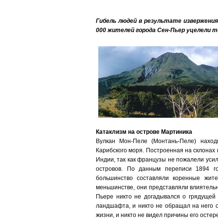
Гибель людей в результате извержения
000 жителей города Сен-Пьер уцелели т
Катаклизм на острове Мартиника
Вулкан Мон-Пеле (Монтань-Пеле) наход
Карибского моря. Построенная на склонах 
Индии, так как французы не пожалели усил
островов. По данным переписи 1894 го
большинство составляли коренные жит
меньшинстве, они представляли влиятель
Пьере никто не догадывался о грядущей 
ландшафта, и никто не обращал на него о
жизни, и никто не видел причины его остер