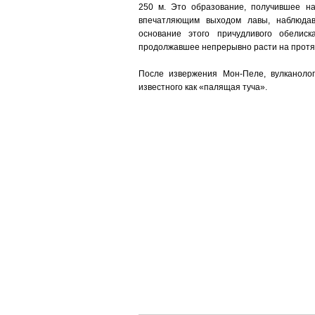
250 м. Это образование, получившее н
впечатляющим выходом лавы, наблюдав
основание этого причудливого обелис
продолжавшее непрерывно расти на протя
После извержения Мон-Пеле, вулканолог
известного как «палящая туча».