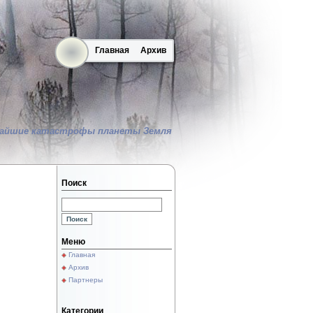
Главная
Архив
айшие катастрофы планеты Земля
Поиск
Меню
Главная
Архив
Партнеры
Категории