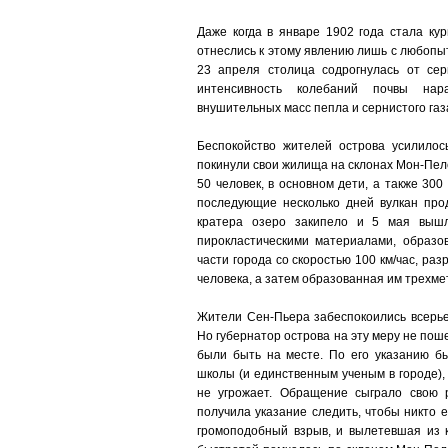
Даже когда в январе 1902 года стала ку
отнеслись к этому явлению лишь с любопы
23 апреля столица содрогнулась от се
интенсивность колебаний почвы нар
внушительных масс пепла и сернистого газ
Беспокойство жителей острова усилилос
покинули свои жилища на склонах Мон-Пел
50 человек, в основном дети, а также 300
последующие несколько дней вулкан про
кратера озеро закипело и 5 мая вышл
пирокластическими материалами, образов
части города со скоростью 100 км/час, ра
человека, а затем образованная им трехме
Жители Сен-Пьера забеспокоились всерьез
Но губернатор острова на эту меру не пош
были быть на месте. По его указанию б
школы (и единственным ученым в городе), 
не угрожает. Обращение сыграло свою р
получила указание следить, чтобы никто е
громоподобный взрыв, и вылетевшая из к