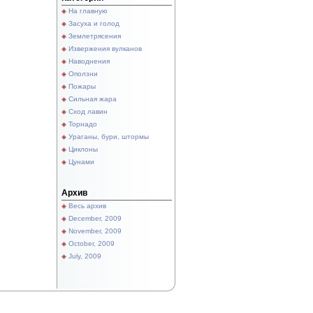
На главную
Засуха и голод
Землетрясения
Извержения вулканов
Наводнения
Оползни
Пожары
Сильная жара
Сход лавин
Торнадо
Ураганы, бури, штормы
Циклоны
Цунами
Архив
Весь архив
December, 2009
November, 2009
October, 2009
July, 2009