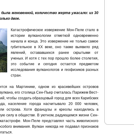
 была мгновенной, количество жертв ужасало: из 30
олько двое.
Катастрофическое извержение Мон-Пеле стало в
истории вулканологии отметкой одновременно
начала и конца. Это извержение не только самое
губительное в XX веке, оно также выявило ряд
явлений, остававшихся ранее скрытыми от
ученых. И хотя с тех пор прошло более столетия,
это событие и сегодня остается предметом
исследования вулканологов и геофизиков разных
стран.
ится на Мартинике, одном из красивейших островов
вулкана, его столица Сен-Пьер считалась Парижем Вест-
ий, чтобы создать образцовый город для всех Карибских
да, население города насчитывало 20 000 человек,
ели острова. Хотя французы и креолы находились в
ную силу в обществе. В уютном, радующемся жизни Сен-
катастрофе. Мон-Пеле представлял часть живописного
собого внимания. Вулкан никогда не подавал признаков
егаться.