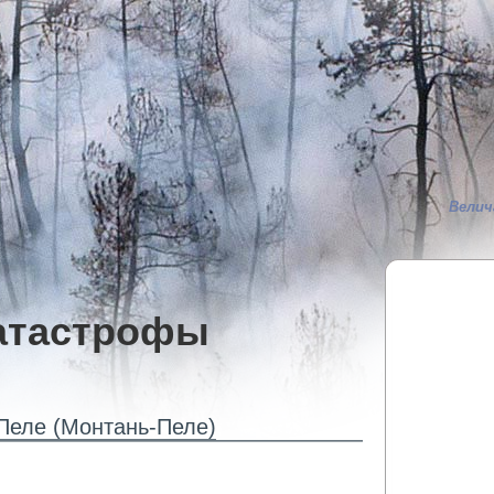
Велич
атастрофы
Пеле (Монтань-Пеле)