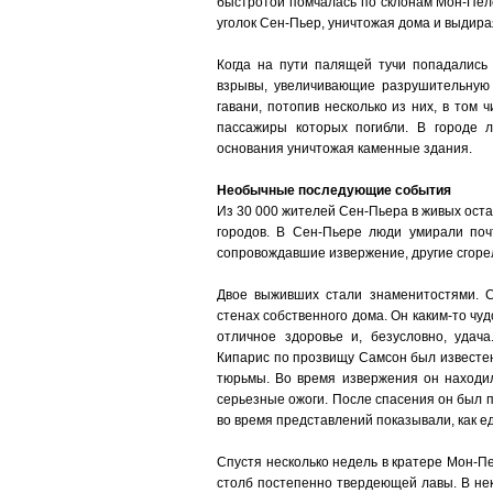
быстротой помчалась по склонам Мон-Пел
уголок Сен-Пьер, уничтожая дома и выдира
Когда на пути палящей тучи попадались
взрывы, увеличивающие разрушительную 
гавани, потопив несколько из них, в том
пассажиры которых погибли. В городе 
основания уничтожая каменные здания.
Необычные последующие события
Из 30 000 жителей Сен-Пьера в живых оста
городов. В Сен-Пьере люди умирали поч
сопровождавшие извержение, другие сгоре
Двое выживших стали знаменитостями. С
стенах собственного дома. Он каким-то чуд
отличное здоровье и, безусловно, удача
Кипарис по прозвищу Самсон был известен
тюрьмы. Во время извержения он находил
серьезные ожоги. После спасения он был п
во время представлений показывали, как 
Спустя несколько недель в кратере Мон-
столб постепенно твердеющей лавы. В нек