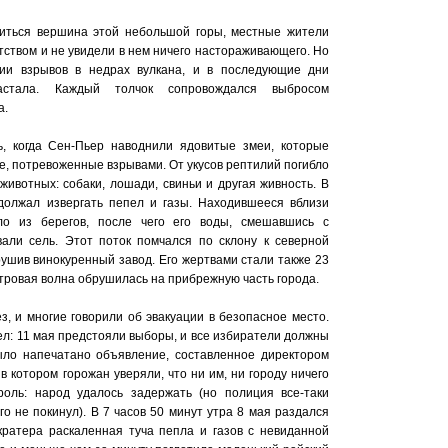
риться вершина этой небольшой горы, местные жители
тством и не увидели в нем ничего настораживающего. Но
рии взрывов в недрах вулкана, и в последующие дни
астала. Каждый толчок сопровождался выбросом
а.
ь, когда Сен-Пьер наводнили ядовитые змеи, которые
е, потревоженные взрывами. От укусов рептилий погибло
 животных: собаки, лошади, свиньи и другая живность. В
должал извергать пепел и газы. Находившееся вблизи
о из берегов, после чего его воды, смешавшись с
али сель. Этот поток помчался по склону к северной
зрушив винокуренный завод. Его жертвами стали также 23
тровая волна обрушилась на прибрежную часть города.
, и многие говорили об эвакуации в безопасное место.
ел: 11 мая предстояли выборы, и все избиратели должны
ыло напечатано объявление, составленное директором
в котором горожан уверяли, что ни им, ни городу ничего
оль: народ удалось задержать (но полиция все-таки
го не покинул). В 7 часов 50 минут утра 8 мая раздался
ратера раскаленная туча пепла и газов с невиданной