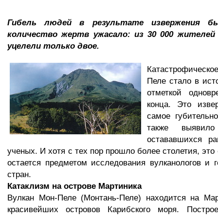
Гибель людей в результате извержения бы
количество жертв ужасало: из 30 000 жителей 
уцелели только двое.
Катастрофическо
Пеле стало в ист
отметкой однов
конца. Это изве
самое губительн
также выявил
остававшихся р
ученых. И хотя с тех пор прошло более столетия, это
остается предметом исследования вулканологов и 
стран.
Катаклизм на острове Мартиника
Вулкан Мон-Пеле (Монтань-Пеле) находится на Мар
красивейших островов Карибского моря. Постро