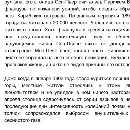
вулкана, его столица Сен-Пьер считалась Парижем Ве
французы не пожалели усилий, чтобы создать обра
всех Карибских островов. По данным переписи 189
города насчитывало 20 000 человек, большинство со
жители острова. Хотя французы и креолы находили
они представляли влиятельную силу в общес
радующемся жизни Сен-Пьере никто не догадыв
катастрофе. Мон-Пеле представлял часть живописн
никто не обращал на него особого внимания. Вулкан 
признаков жизни, и никто не видел причины его остере
Даже когда в январе 1902 года стала куриться верши
горы, местные жители отнеслись к этому 
любопытством и не увидели в нем ничего настора
апреля столица содрогнулась от серии взрывов в не
последующие дни интенсивность колебаний почвы н
толчок сопровождался выбросом внушительны
сернистого газа.