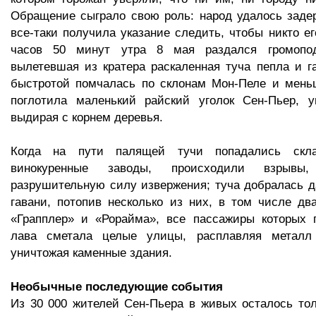
Обращение сыграло свою роль: народ удалось заде
все-таки получила указание следить, чтобы никто ег
часов 50 минут утра 8 мая раздался громопо
вылетевшая из кратера раскаленная туча пепла и г
быстротой помчалась по склонам Мон-Пеле и мень
поглотила маленький райский уголок Сен-Пьер, 
выдирая с корнем деревья.
Когда на пути палящей тучи попадались ск
винокуренные заводы, происходили взрывы,
разрушительную силу извержения; туча добралась д
гавани, потопив несколько из них, в том числе д
«Грапплер» и «Рорайма», все пассажиры которых п
лава сметала целые улицы, расплавляя металл
уничтожая каменные здания.
Необычные последующие события
Из 30 000 жителей Сен-Пьера в живых осталось тол