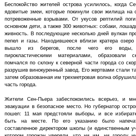
Беспокойство жителей острова усилилось, когда С
ядовитые змеи, которые покинули свои жилища на 
потревоженные взрывами. От укусов рептилий поги
основном дети, а также 300 животных: собаки, лошад
живность. В последующие несколько дней вулкан пр
пепел и газы. Находившееся вблизи кратера озеро
вышло из берегов, после чего его воды,
пирокластическими материалами, образовали с
помчался по склону к северной части города со скор
разрушив винокуренный завод. Его жертвами стали та
затем образованная им трехметровая волна обрушил
часть города.
Жители Сен-Пьера забеспокоились всерьез, и мн
эвакуации в безопасное место. Но губернатор остро
пошел: 11 мая предстояли выборы, и все избира
быть на месте. По его указанию было напечат
составленное директором школы (и единственным уч
котором горожан уверяли, что ни им, ни городу ни