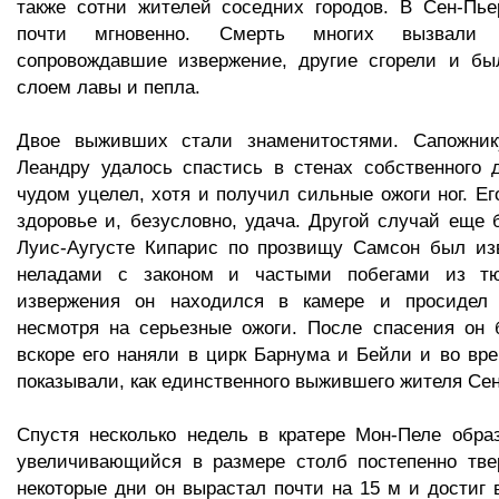
также сотни жителей соседних городов. В Сен-Пь
почти мгновенно. Смерть многих вызвали 
сопровождавшие извержение, другие сгорели и бы
слоем лавы и пепла.
Двое выживших стали знаменитостями. Сапожник
Леандру удалось спастись в стенах собственного 
чудом уцелел, хотя и получил сильные ожоги ног. Ег
здоровье и, безусловно, удача. Другой случай еще 
Луис-Аугусте Кипарис по прозвищу Самсон был изв
неладами с законом и частыми побегами из т
извержения он находился в камере и просидел 
несмотря на серьезные ожоги. После спасения он 
вскоре его наняли в цирк Барнума и Бейли и во вр
показывали, как единственного выжившего жителя Се
Спустя несколько недель в кратере Мон-Пеле обра
увеличивающийся в размере столб постепенно тв
некоторые дни он вырастал почти на 15 м и достиг в