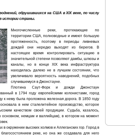
однений, обрушившихся на США в XIX веке, по числу
 в истории страны.
Многочисленные реки, протекающие по
территории США, полноводные и имеют большую
протяженность, поэтому в периоды ливневых
дождей они нередко выходят из берегов. В
настоящее время контролировать ситуацию в
значительной степени позволяют дамбы, шлюзы и
каналы, но в конце XIX века инфраструктура
находилась далеко не в лучшем состоянии, что
увеличивало вероятность наводнений, подобных
случившемуся в Джонстауне.
Плотина Саут-Форк и дожди Джонстаун
ванный в 1794 году европейскими колонистами, город
оду к нему была проложена железная дорога. В 1850 году
основала в нем сталелитейное производство, которое
соким качеством своей продукции. Судьба, казалось,
в основном, немцам и валлийцам), в котором на момент
овек.
 в окружении высоких холмов и Аллеганских гор. Город в
благосостоянием реке, но она же создавала для него