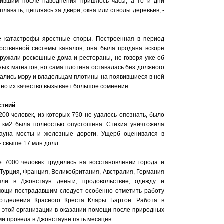
ившим после наводнения пришлось часы, а то и дни
лавать, цепляясь за двери, окна или стволы деревьев, -
е катастрофы яростные споры. Построенная в период
арственной системы каналов, она была продана вскоре
кружали роскошные дома и рестораны, не говоря уже об
ных магнатов, но сама плотина оставалась без должного
ались мэру и владельцам плотины на появившиеся в ней
но их качество вызывает большое сомнение.
ствий
00 человек, из которых 750 не удалось опознать, было
 км2 была полностью опустошена. Стихия уничтожила
ауна мосты и железные дороги. Ущерб оценивался в
 свыше 17 млн долл.
 7000 человек трудились на восстановлении города и
Турция, Франция, Великобритания, Австралия, Германия
яли в Джонстаун деньги, продовольствие, одежду и
мощи пострадавшим следует особенно отметить работу
 отделения Красного Креста Клары Бартон. Работа в
 этой организации в оказании помощи после природных
ми провела в Джонстауне пять месяцев.