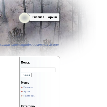
Главная
Архив
айшие катастрофы планеты Земля
Поиск
Меню
Главная
Архив
Партнеры
Категории