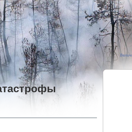
Велич
атастрофы