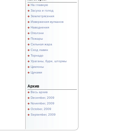
На главную
Засуха и голод
Землетрясения
Извержения вулканов
Наводнения
Оползни
Пожары
Сильная жара
Сход лавин
Торнадо
Ураганы, бури, штормы
Циклоны
Цунами
Архив
Весь архив
December, 2009
November, 2009
October, 2009
September, 2009