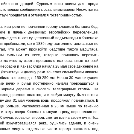
те обильных дождей. Суровым испытанием для города
 часто мешал сообщению с остальным миром. Несмотря на
таун процветал и отличался гостеприимностью.
азливы реки не причиняли городу слишком больших бед.
ие в личных дневниках европейских переселенцев,
 каждые десять лет существенный подъем воды в Конемахе
и проблемами, как в 1889 году, жителям сталкиваться не
гал, что может произойти бедствие такого масштаба.
ым сильным из всех, которые пришлось пережить
о количеству жертв превзошло все остальные во всей
ебраска и Канзас буря начала 28 мая свое движение на
а Джонстаун и долину реки Конемах сильнейшим ливнем.
побило все рекорды: 150-250 мм. Ночью 30 мая ситуация
кие речки и ручьи постепенно начали превращаться в
с корнем деревья и сносили телеграфные столбы. На
езнодорожное полотно, и в любую минуту была готова
ину дня 31 мая уровень воды продолжал подниматься. В
ще больше. Расположенная в 23 км выше по течению
 и воды озера Конемах хлынули в реку, переполнив ее,
 км/час ворвался в город, сметая все на своем пути. Под
ой взбунтовавшаяся река, рушились здания, и очень
танные минуты отдельные части города оказались под