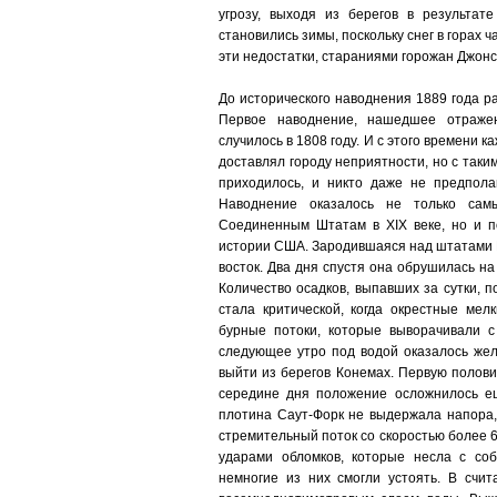
угрозу, выходя из берегов в результа
становились зимы, поскольку снег в горах
эти недостатки, стараниями горожан Джонс
До исторического наводнения 1889 года р
Первое наводнение, нашедшее отражен
случилось в 1808 году. И с этого времени
доставлял городу неприятности, но с таким
приходилось, и никто даже не предпола
Наводнение оказалось не только сам
Соединенным Штатам в XIX веке, но и п
истории США. Зародившаяся над штатами Н
восток. Два дня спустя она обрушилась н
Количество осадков, выпавших за сутки, 
стала критической, когда окрестные мел
бурные потоки, которые выворачивали 
следующее утро под водой оказалось жел
выйти из берегов Конемах. Первую полов
середине дня положение осложнилось е
плотина Саут-Форк не выдержала напора,
стремительный поток со скоростью более 60
ударами обломков, которые несла с соб
немногие из них смогли устоять. В счи