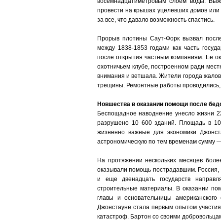
восемнадцатиметровым слоем воды. Выж
провести на крышах уцелевших домов или п
за все, что давало возможность спастись.
Прорыв плотины Саут-Форк вызвал посл
между 1838-1853 годами как часть госуд
после открытия частным компаниям. Ее о
охотничьем клубе, построенном ради мест
внимания и ветшала. Жители города жалов
трещины. Ремонтные работы проводились, 
Новшества в оказании помощи после бед
Беспощадное наводнение унесло жизни 22
разрушено 10 600 зданий. Площадь в 10
жизненно важные для экономики Джонст
астрономическую по тем временам сумму —
На протяжении нескольких месяцев более
оказывали помощь пострадавшим. Россия, 
и еще двенадцать государств направл
строительные материалы. В оказании по
главы и основательницы американского
Джонстауне стала первым опытом участия
катастроф. Бартон со своими добровольца