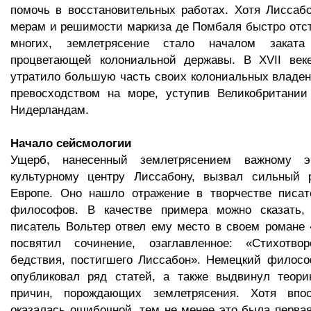
помочь в восстановительных работах. Хотя Лиссаб
мерам и решимости маркиза де Помбаля быстро отс
многих, землетрясение стало началом заката
процветающей колониальной державы. В XVII веке
утратило большую часть своих колониальных владен
превосходством на море, уступив Великобритании
Нидерландам.
Начало сейсмологии
Ущерб, нанесенный землетрясением важному э
культурному центру Лиссабону, вызвал сильный 
Европе. Оно нашло отражение в творчестве писате
философов. В качестве примера можно сказать,
писатель Вольтер отвел ему место в своем романе 
посвятил сочинение, озаглавленное: «Стихотво
бедствия, постигшего Лиссабон». Немецкий филос
опубликовал ряд статей, а также выдвинул теор
причин, порождающих землетрясения. Хотя впо
оказалась ошибочной, тем не менее это была первая