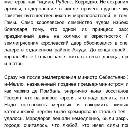
мастеров, как Тициан, Рубенс, Корреджо. Не сохрани
архивы, содержавшие в числе прочего судовые ж
заметки путешественников и мореплавателей, в том
Гамы. Само королевское семейство чудом избеж
благодаря тому, что одной из принцесс захо
праздничный день на холмах в окрестностях Л
землетрясения королевский двор обосновался в сп
лагере в отдаленном районе Ажуда. До конца своей 
король Жозе I отказывался жить в стенах дворца, пр
и шатры.
Сразу же после землетрясения министр Себастьяно 
и-Мелло, назначенный позднее премьер-министром 
как маркиз де Помбаль, энергично начал восстано
Говорят, что на вопрос короля, что надо делать, он
Надо похоронить мертвых и накормить живых
католической церкви было кремировано столько тел 
удалось. Мародеров вешали немедленно, были закр
города: считалось, что любой, кто имел силы пок