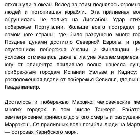
отхлынули в океан. Вслед за этим поднялась огромн
людей и потопившая корабли. Эта приливная во
обрушилась не только на Лиссабон. Удар сти
побережье Португалии, больше всего пострадал 
самом юге страны, где было разрушено много гор
Позднее цунами достигло Северной Европы, и тр
опустошили побережья Англии и Финляндии. Н
условия отмечались даже в лагуне Харлеммермера 
югу от эпицентра приливная волна нанесла сущ
прибрежным городам Испании Уэльве и Кадису; 
расположенная вдали от побережья Севилья, где вышл
Гвадалквивир.
Досталось и побережью Марокко: человеческие ж
многих городах, в том числе Танжере, Рабате
землетрясение принесло до этого смерть и разрушени
Марракеш. От приливных волн погибли люди на Март
— островах Карибского моря.