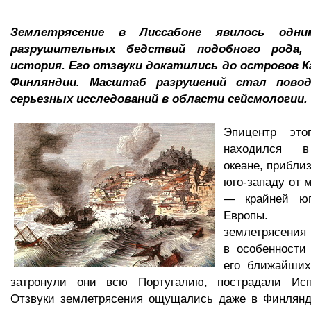
Землетрясение в Лиссабоне явилось одни
разрушительных бедствий подобного рода,
история. Его отзвуки докатились до островов К
Финляндии. Масштаб разрушений стал пово
серьезных исследований в области сейсмологии.
Эпицентр это
находился в
океане, приблиз
юго-западу от 
— крайней юг
Европы. 
землетрясени
в особенности
его ближайших
затронули они всю Португалию, пострадали Исп
Отзвуки землетрясения ощущались даже в Финлянди