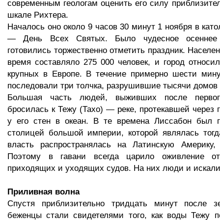
современным геологам оценить его силу приблизител
шкале Рихтера.
Началось оно около 9 часов 30 минут 1 ноября в кат
— День Всех Святых. Было чудесное осеннее
готовились торжественно отметить праздник. Населен
время составляло 275 000 человек, и город относи
крупных в Европе. В течение примерно шести мину
последовали три толчка, разрушившие тысячи домов и
Большая часть людей, выживших после первог
бросилась к Тежу (Тахо) — реке, протекавшей через 
у его стен в океан. В те времена Лиссабон был 
столицей большой империи, которой являлась тогд
власть распространялась на Латинскую Америку
Поэтому в гавани всегда царило оживление от
приходящих и уходящих судов. На них люди и искали
Приливная волна
Спустя приблизительно тридцать минут после з
беженцы стали свидетелями того, как воды Тежу п