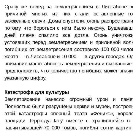
Сразу же вслед за землетрясением в Лиссабоне в
причиной многих из них стали оставленные г
зажженные свечи. Дома опустели, огонь распространи
потому что бороться с ним было некому. Бушевавш
дней пламя спалило все дотла. Огонь уничтожи
устоявших перед землетрясением и приливной вол
погибших от землетрясения составило 100 000 челов
жертв — в Лиссабоне и 10 000 — в других городах. О
внимание масштабность землетрясения и вызванные
предположить, что количество погибших может знач
указанную цифру.
Катастрофа для культуры
Землетрясение нанесло огромный урон и памят
Полностью были разрушены церкви и музеи, построен
этой катастрофы оперный театр «Феникс», корол
площади Терро-ду-Пасу вместе с хранившейся в 
насчитывавшей 70 000 томов, погибли сотни картин