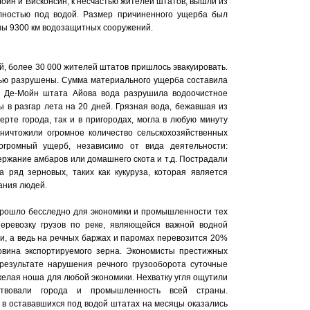
ойн и Висконсин, к несчастью жителей штатов, вышли из
олностью под водой. Размер причиненного ущерба был
ы 9300 км водозащитных сооружений.
й, более 30 000 жителей штатов пришлось эвакуировать.
ью разрушены. Сумма материального ущерба составила
е Де-Мойн штата Айова вода разрушила водоочистное
 в разгар лета на 20 дней. Грязная вода, бежавшая из
ерте города, так и в пригородах, могла в любую минуту
ничтожили огромное количество сельскохозяйственных
огромный ущерб, независимо от вида деятельности:
ржание амбаров или домашнего скота и т.д. Пострадали
а ряд зерновых, таких как кукуруза, которая является
ания людей.
прошло бесследно для экономики и промышленности тех
Перевозку грузов по реке, являющейся важной водной
и, а ведь на речных баржах и паромах перевозится 20%
овина экспортируемого зерна. Экономисты престижных
 результате нарушения речного грузооборота суточные
елая ноша для любой экономики. Нехватку угля ощутили
ствовали города и промышленность всей страны.
 в остававшихся под водой штатах на месяцы оказались