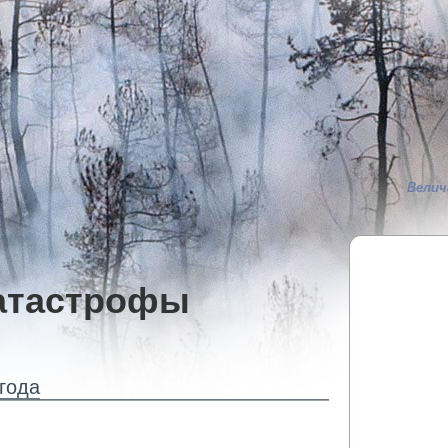
Велич
атастрофы
года