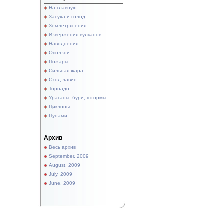
На главную
Засуха и голод
Землетрясения
Извержения вулканов
Наводнения
Оползни
Пожары
Сильная жара
Сход лавин
Торнадо
Ураганы, бури, штормы
Циклоны
Цунами
Архив
Весь архив
September, 2009
August, 2009
July, 2009
June, 2009