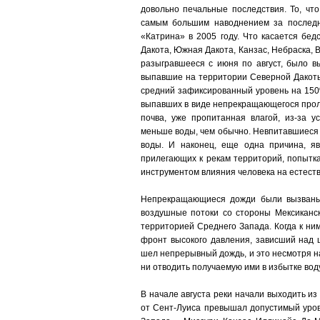
довольно печальные последствия. То, чт
самым большим наводнением за последн
«Катрина» в 2005 году. Что касается бе
Дакота, Южная Дакота, Канзас, Небраска, 
разыгравшееся с июня по август, было в
выпавшие на территории Северной Дакоты
средний зафиксированный уровень на 150%
выпавших в виде непрекращающегося проли
почва, уже пропитанная влагой, из-за 
меньше воды, чем обычно. Невпитавшиеся 
воды. И наконец, еще одна причина, я
прилегающих к рекам территорий, попытка
инструментом влияния человека на естест
Непрекращающиеся дожди были вызваны
воздушные потоки со стороны Мексиканск
территорией Среднего Запада. Когда к н
фронт высокого давления, зависший над 
шел непрерывный дождь, и это несмотря на
ни отводить получаемую ими в избытке воду
В начале августа реки начали выходить из
от Сент-Луиса превышал допустимый уров