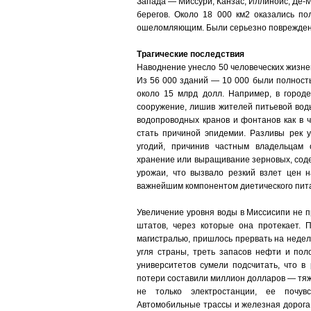
Запада — Миссури, Канзас, Иллинойс, Де-М
берегов. Около 18 000 км2 оказались п
ошеломляющим. Были серьезно поврежден
Трагические последствия
Наводнение унесло 50 человеческих жизне
Из 56 000 зданий — 10 000 были полност
около 15 млрд долл. Например, в город
сооружение, лишив жителей питьевой воды
водопроводных кранов и фонтанов как в ч
стать причиной эпидемии. Разливы рек у
угодий, причинив частным владельцам 
хранение или выращивание зерновых, соде
урожаи, что вызвало резкий взлет цен н
важнейшим компонентом диетического пит
Увеличение уровня воды в Миссисипи не 
штатов, через которые она протекает. 
магистралью, пришлось прервать на недел
угля страны, треть запасов нефти и пол
университетов сумели подсчитать, что в
потери составили миллион долларов — тяж
не только электростанции, ее почув
Автомобильные трассы и железная дорога