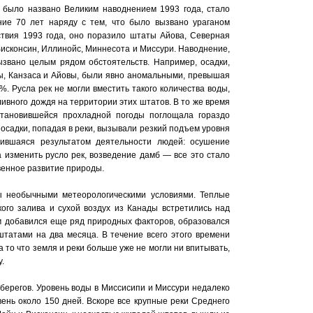
о было названо Великим наводнением 1993 года, стало
ие 70 лет наряду с тем, что было вызвано ураганом
дствия 1993 года, оно поразило штаты Айова, Северная
Висконсин, Иллинойс, Миннесота и Миссури. Наводнение,
ызвано целым рядом обстоятельств. Например, осадки,
, Канзаса и Айовы, были явно аномальными, превышая
. Русла рек не могли вместить такого количества воды,
вного дождя на территории этих штатов. В то же время
установившейся прохладной погоды поглощала гораздо
осадки, попадая в реки, вызывали резкий подъем уровня
вившаяся результатом деятельности людей: осушение
 изменить русло рек, возведение дамб — все это стало
венное развитие природы.
 необычными метеорологическими условиями. Теплые
ого залива и сухой воздух из Канады встретились над
им добавился еще ряд природных факторов, образовался
штатами на два месяца. В течение всего этого времени
 то что земля и реки больше уже не могли ни впитывать,
.
 берегов. Уровень воды в Миссисипи и Миссури недалеко
ень около 150 дней. Вскоре все крупные реки Среднего