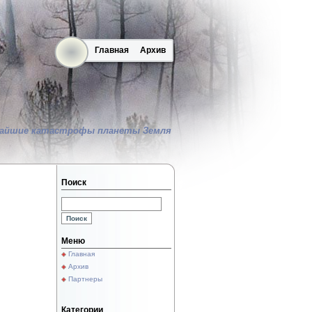
Главная
Архив
айшие катастрофы планеты Земля
Поиск
Меню
Главная
Архив
Партнеры
Категории