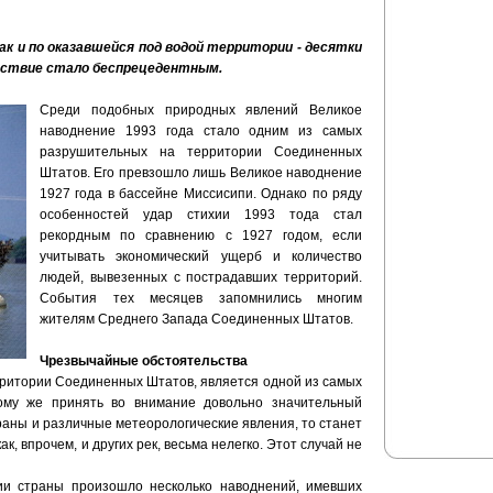
ак и по оказавшейся под водой территории - десятки
дствие стало беспрецедентным.
Среди подобных природных явлений Великое
наводнение 1993 года стало одним из самых
разрушительных на территории Соединенных
Штатов. Его превзошло лишь Великое наводнение
1927 года в бассейне Миссисипи. Однако по ряду
особенностей удар стихии 1993 тода стал
рекордным по сравнению с 1927 годом, если
учитывать экономический ущерб и количество
людей, вывезенных с пострадавших территорий.
События тех месяцев запомнились многим
жителям Среднего Запада Соединенных Штатов.
Чрезвычайные обстоятельства
рритории Соединенных Штатов, является одной из самых
ому же принять во внимание довольно значительный
раны и различные метеорологические явления, то станет
ак, впрочем, и других рек, весьма нелегко. Этот случай не
ии страны произошло несколько наводнений, имевших