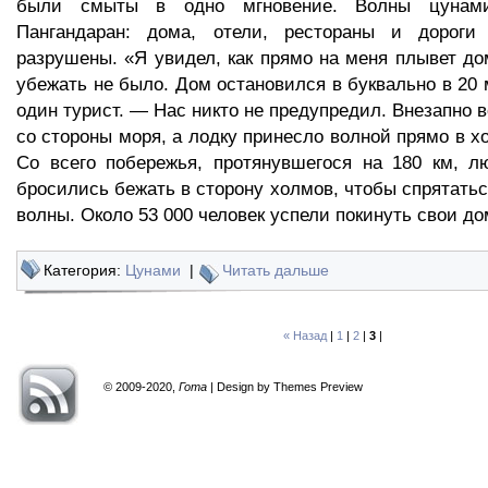
были смыты в одно мгновение. Волны цунами
Пангандаран: дома, отели, рестораны и дороги
разрушены. «Я увидел, как прямо на меня плывет до
убежать не было. Дом остановился в буквально в 20 
один турист. — Нас никто не предупредил. Внезапно 
со стороны моря, а лодку принесло волной прямо в х
Со всего побережья, протянувшегося на 180 км, л
бросились бежать в сторону холмов, чтобы спрятатьс
волны. Около 53 000 человек успели покинуть свои до
Категория:
Цунами
|
Читать дальше
« Назад
|
1
|
2
|
3
|
© 2009-2020,
Гота
| Design by Themes Preview