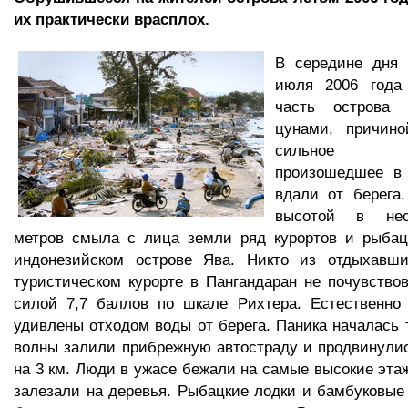
их практически врасплох.
В середине дня 
июля 2006 года
часть острова
цунами, причино
сильное зе
произошедшее в 
вдали от берега.
высотой в нес
метров смыла с лица земли ряд курортов и рыбац
индонезийском острове Ява. Никто из отдыхавш
туристическом курорте в Пангандаран не почувство
силой 7,7 баллов по шкале Рихтера. Естественно
удивлены отходом воды от берега. Паника началась т
волны залили прибрежную автостраду и продвинулис
на 3 км. Люди в ужасе бежали на самые высокие эта
залезали на деревья. Рыбацкие лодки и бамбуковые