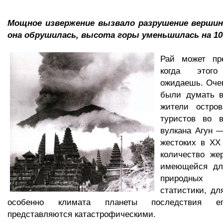
Мощное извержение вызвало разрушение вершины
она обрушилась, высота горы уменьшилась на 10
Рай может пр
когда этог
ожидаешь. Оче
были думать в
жители остро
туристов во 
вулкана Агун 
жестоких в XX
количество же
имеющейся дл
природных
статистики, дл
особенно климата планеты последствия ег
представляются катастрофическими.