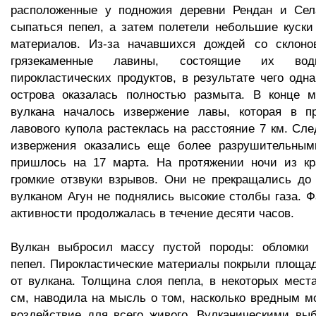
расположенные у подножия деревни Рендан и Сел
сыпаться пепел, а затем полетели небольшие куски
материалов. Из-за начавшихся дождей со склоно
грязекаменные лавины, состоящие их во
пирокластических продуктов, в результате чего одна
острова оказалась полностью размыта. В конце м
вулкана началось извержение лавы, которая в п
лавового купола растеклась на расстояние 7 км. С
извержения оказались еще более разрушительным
пришлось на 17 марта. На протяжении ночи из кр
громкие отзвуки взрывов. Они не прекращались до 
вулканом Агун не поднялись высокие столбы газа. 
активности продолжалась в течение десяти часов.
Вулкан выбросил массу пустой породы: обломки 
пепел. Пирокластические материалы покрыли площад
от вулкана. Толщина слоя пепла, в некоторых мест
см, наводила на мысль о том, насколько вредным мо
воздействие для всего живого. Вулканическими вы