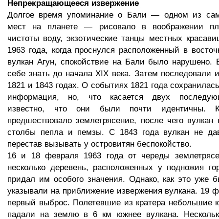
Непрекращающееся извержение
Долгое время упоминание о Бали — одном из са
мест на планете — рисовало в воображении пля
чистоты воду, экзотические танцы местных красави
1963 года, когда проснулся расположенный в восточ
вулкан Агун, спокойствие на Бали было нарушено. 
себе знать до начала XIX века. Затем последовали и
1821 и 1843 годах. О событиях 1821 года сохранилас
информация, но, что касается двух последую
известно, что они были почти идентичны. 
предшествовало землетрясение, после чего вулкан 
столбы пепла и пемзы. С 1843 года вулкан не дав
перестав вызывать у островитян беспокойство.
16 и 18 февраля 1963 года от череды землетрясе
несколько деревень, расположенных у подножия го
придал им особого значения. Однако, как это уже б
указывали на приближение извержения вулкана. 19 
первый выброс. Полетевшие из кратера небольшие к
падали на землю в 6 км южнее вулкана. Нескольк