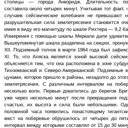
столицы — города Анкоридж. Длительность по
составила около четырех минут. Учитывая тот факт, 
случаев сейсмические колебания не превышают не
разрушительная сила землетрясения становится оч
имея в виду его магнитуду по шкале Рихтера — 9,2 б
Измерения с помощью шкалы Меркали дали удивител
Вышеупомянутая шкала разделена на секции, пронум
XII. Подземный толчок в марте 1964 года был зафикс
XI. То, что Аляска является зоной высокой сейсми
объясняется тем, что она расположена в зоне субд
Тихоокеанской и Северо-Американской. Подземные 
цунами, которое пришло в районы, незадолго до этог
землетрясения. С различным интервалом на побе
несколько волн. Первые докатились до берегов Бр
уже через несколько минут после прекращения под
счастью, их высота и сила были небольшими. Одн
половиной часа появились понастоящему гигантск
мест на побережье обрушилось от четырех до пят
интервал между которыми составлял от 15 до 30 мину