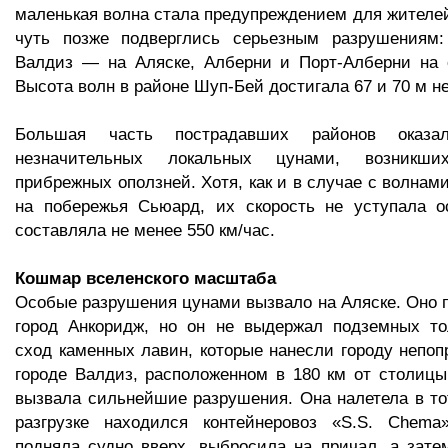
маленькая волна стала предупреждением для жителей
чуть позже подверглись серьезным разрушениям:
Валдиз — на Аляске, Алберни и Порт-Алберни на о
Высота волн в районе Шуп-Бей достигала 67 и 70 м н
Большая часть пострадавших районов оказа
незначительных локальных цунами, возникши
прибрежных оползней. Хотя, как и в случае с волна
на побережья Сьюард, их скорость не уступала о
составляла не менее 550 км/час.
Кошмар вселенского масштаба
Особые разрушения цунами вызвало на Аляске. Оно 
город Анкоридж, но он не выдержал подземных то
сход каменных лавин, которые нанесли городу непо
городе Валдиз, расположенном в 180 км от столицы,
вызвала сильнейшие разрушения. Она налетела в тот
разгрузке находился контейнеровоз «S.S. Chem
подняла судно вверх, выбросила на причал, а зате