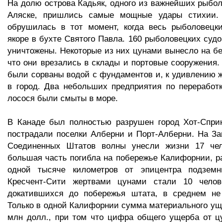
На долю острова Кадьяк, одного из важнейших рыбол
Аляске, пришлись самые мощные удары стихии. 
обрушилась в тот момент, когда весь рыболовецк
якоре в бухте Святого Павла. 160 рыболовецких суд
уничтожены. Некоторые из них цунами вынесло на бер
что они врезались в склады и портовые сооружения.
были сорваны водой с фундаментов и, к удивлению 
в город. Два небольших предприятия по переработ
лосося были смыты в море.
В Канаде был полностью разрушен город Хот-Сприн
пострадали поселки Алберни и Порт-Алберни. На З
Соединенных Штатов волны унесли жизни 17 чел
большая часть погибла на побережье Калифорнии, р
одной тысяче километров от эпицентра подземн
Кресчент-Сити жертвами цунами стали 10 челов
докатившихся до побережья штата, в среднем н
Только в одной Калифорнии сумма материального ущ
млн долл., при том что цифра общего ущерба от ц