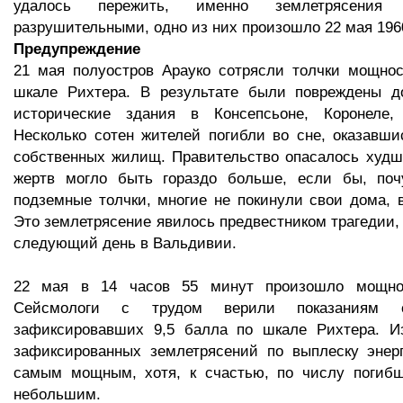
удалось пережить, именно землетрясения
разрушительными, одно из них произошло 22 мая 1960
Предупреждение
21 мая полуостров Арауко сотрясли толчки мощнос
шкале Рихтера. В результате были повреждены 
исторические здания в Консепсьоне, Коронеле,
Несколько сотен жителей погибли во сне, оказавш
собственных жилищ. Правительство опасалось худш
жертв могло быть гораздо больше, если бы, поч
подземные толчки, многие не покинули свои дома, 
Это землетрясение явилось предвестником трагедии,
следующий день в Вальдивии.
22 мая в 14 часов 55 минут произошло мощное
Сейсмологи с трудом верили показаниям с
зафиксировавших 9,5 балла по шкале Рихтера. Из
зафиксированных землетрясений по выплеску энерг
самым мощным, хотя, к счастью, по числу погибш
небольшим.