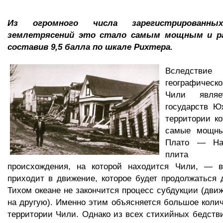
Из огромного числа зарегистрированн
землетрясений это стало самым мощным и р
составив 9,5 балла по шкале Рихтера.
Вследст
географичес
Чили явля
государств Ю
территории ко
самые мощны
Плато — Нас
плита те
происхождения, на которой находится Чили, — 
приходит в движение, которое будет продолжаться д
Тихом океане не закончится процесс субдукции (дви
на другую). Именно этим объясняется большое колич
территории Чили. Однако из всех стихийных бедстви