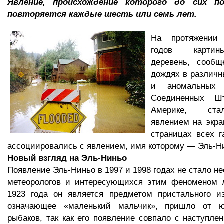
Явление, происхождение которого до сих по
повторяется каждые шесть или семь лет.
На протяжении
годов картин
деревень, сооб
дождях в различн
и аномальных 
Соединенных 
Америке, ст
явлением на экра
страницах всех г
ассоциировались с явлением, имя которому — Эль-Н
Новый взгляд на Эль-Ниньо
Появление Эль-Ниньо в 1997 и 1998 годах не стало н
метеорологов и интересующихся этим феноменом 
1923 года он является предметом пристального из
означающее «маленький мальчик», пришло от юж
рыбаков, так как его появление совпало с наступл